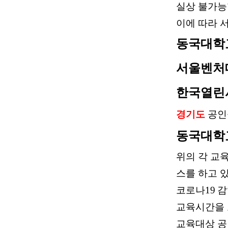
실상 불가능
이에 따라
동국대학
서울벤처
한국열린
경기도
공인
동국대학
위의 각 교
스를 하고 
코로나
19
감
교육시간을 
교육대상 