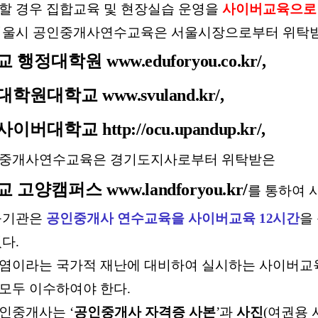
할 경우 집합교육 및 현장실습 운영을
사이버교육으로
 서울시 공인중개사연수교육은 서울시장으로부터 위탁
교 행정대학원
www.eduforyou.co.kr/
,
대학원대학교
www.svuland.kr/
,
사이버대학교
http://ocu.upandup.kr/
,
중개사연수교육은 경기도지사로부터 위탁받은
교 고양캠퍼스
www.landforyou.kr/
를 통하여 
육기관은
공인중개사 연수교육을 사이버교육
12
시간
을
있다
.
염이라는 국가적 재난에 대비하여 실시하는 사이버교
모두 이수하여야 한다
.
공인중개사는
‘
공인중개사 자격증 사본
’
과
사진
(
여권용 