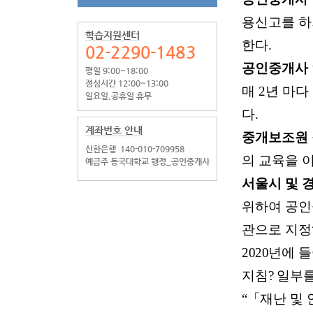
용신고를 하
학습지원센터
한다
.
02-2290-1483
공인중개사
평일 9:00~18:00
점심시간 12:00~13:00
매
2
년 마다
일요일.공휴일 휴무
다
.
계좌번호 안내
중개보조원
신한은행
140-010-709958
의 교육을 
예금주 동국대학교 행정_공인중개사
서울시 및 
위하여
공인
관으로 지
2020
년에 들
지침
?
일부를
“
「
재난 및