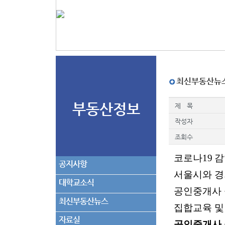
최신부동산뉴
부동산정보
제 목
작성자
조회수
코로나
19
감
공지사항
서울시와 
대학교소식
공인중개사
최신부동산뉴스
집합교육 
자료실
공인중개사