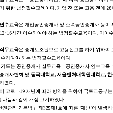
기 위한 법정필수교육이다
.
개업 전 또는 고용 전에
28
 연수교육
은 개업공인중개사 및 소속공인중개사 등이 
12~16
시간 이수하여야 하는 법정필수교육이다
.
미이
 직무교육
은 중개보조원으로 고용신고를 하기 위하여
이수하여
야
하는 법정필수교육이다
.
경기도
는 공인중개사 실무교육ㆍ공인중개사 연수교육
중개사협회 및
동국대학교
,
서울벤처대학원대학교
,
한
정하였다
.
어 코로나
19
재난에 따라 방역을 위하여 국토교통부
 다음과 같이 개정 고시하였다
 안전관리 기본법
」
제
3
조제
1
호에 따른
‘
재난
’
이 발생하