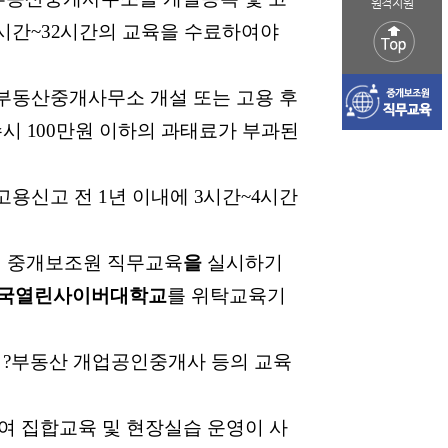
원격지원
시간
~32
시간의 교육을 수료하여야
부동산중개사무소 개설 또는 고용 후
수시
100
만원 이하의 과태료가 부과된
 고용신고 전
1
년 이내에
3
시간
~4
시간
ㆍ중개보조원 직무교육
을
실시하기
국열린사이버대학교
를 위탁교육기
는
?
부동산 개업공인중개사 등의 교육
여 집합교육 및 현장실습 운영이 사