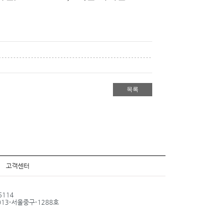
목록
고객센터
6114
013-서울중구-1288호