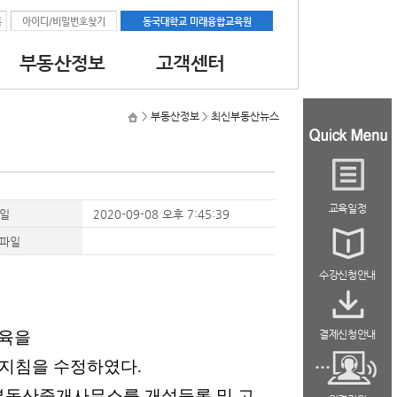
록
아이디/비밀번호찾기
동국대학교 미래융합교육원
부동산정보
고객센터
과정
공지사항
대학교소식
최신부동산뉴스
>
부동산정보
>
최신부동산뉴스
교육
자료실
과정
역량강화
교육일정
석
일
2020-09-08 오후 7:45:39
파일
수강신청안내
교육을
결제신청안내
육지침을 수정하였다
.
부동산중개사무소를 개설등록 및 고