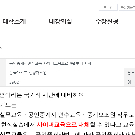
로그인
수강생등
대학소개
내강의실
수강신청
•인사말
•수강중인교육과정
• 공인중개사 교육
•대학 이념.비전
•수강완료된교육과정
- 실무교육
•찾아오시는길
•수강신청서/수료증출력
- 연수교육
•교수진
•현장실습보고서
- 매수신청대리 실무
스
•강의자료 다운로드
• 중개보조원 교육
•결제정보
- 직무교육
공인중개사연수교육 사이버교육으로 9월부터 시작
• 공인중개사 업무
- 부동산 경매 투자분
동국대학교 행정대학원
등록
2902
첨부
염이라는 국가적 재난에 대비하여
경기도는
 실무교육ㆍ공인중개사 연수교육ㆍ중개보조원 직무
및 현장실습에서
사이버교육으로 대체
할 수 있다고 교
 실무교육
은
「
공인중개사법
」
에 따라 공인중개사가 