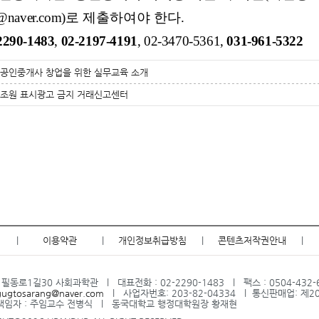
@naver.com)
로 제출하여야 한다
.
2290-1483
,
02-2197-4191
, 02-3470-5361,
031-961-5322
공인중개사 창업을 위한 실무교육 소개
조원 표시광고 금지 거래신고센터
|
이용약관
|
개인정보취급방침
|
콘텐츠저작권안내
|
필동로1길30 사회과학관 l 대표전화 : 02-2290-1483 l 팩스 : 0504-432-
gugtosarang@naver.com
l 사업자번호: 203-82-04334 l 통신판매업: 제2
임자 : 주임교수 전병식 l 동국대학교 행정대학원장 황재현