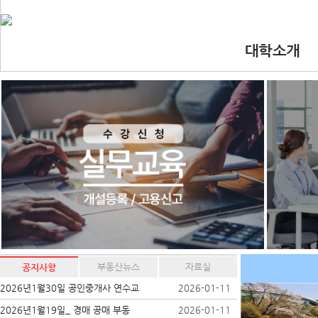
대학소개
•인사말
•대학 이념.비
•찾아오시는길
•교수진
부동산뉴스
자료실
공지사항
2026년1월30일 공인중개사 연수교
2026-01-11
2026년1월19일_ 경매 공매 부동
2026-01-11