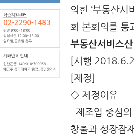
의한 ‘부동산서비
학습지원센터
02-2290-1483
회 본회의를 통
평일 9:00~18:00
점심시간 12:00~13:00
부동산서비스산
일요일.공휴일 휴무
계좌번호 안내
[시행 2018.6.2
신한은행
140-010-709958
예금주 동국대학교 행정_공인중개사
[제정]
◇ 제정이유
제조업 중심의 
창출과 성장잠재