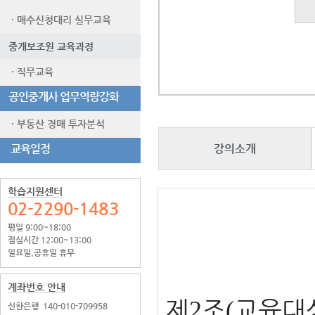
· 매수신청대리 실무교육
중개보조원 교육과정
· 직무교육
공인중개사 업무역량강화
· 부동산 경매 투자분석
교육일정
강의소개
학습지원센터
02-2290-1483
평일 9:00~18:00
점심시간 12:00~13:00
일요일.공휴일 휴무
계좌번호 안내
제
조
교육대
2
(
신한은행
140-010-709958