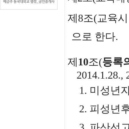
예금주 동국대학교 행정_공인중개사
제
8
조
(
교육시
으로 한다
.
제
10
조(
등록의
2014.1.28., 
1. 미성년
2. 피성
3. 파산선