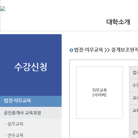
대학소개
•인사말
•대학 이념.비
•찾아오시는길
•교수진
법정·의무교육 >> 중개보조원
수강신청
접
수
직무교육
[사이버]
교
법정·의무교육
교
공인중개사 교육과정
· 실무교육
준
· 연수교육