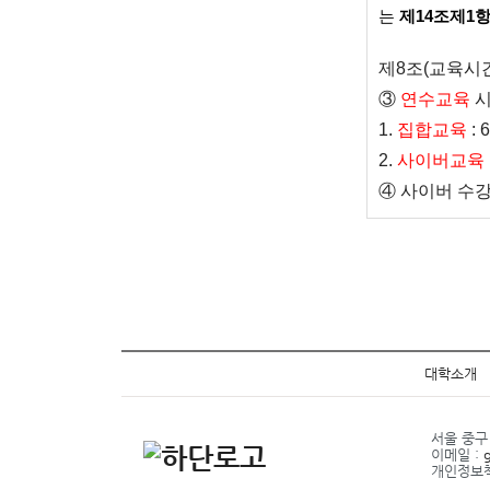
는
제14조제1
제
8
조
(
교육시
③
연수교육
시
1.
집합교육
: 6
2.
사이버교육
④
사이버 수강
대학소개
서울 중구 
이메일 :
개인정보책