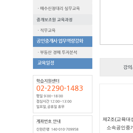
· 매수신청대리 실무교육
중개보조원 교육과정
· 직무교육
공인중개사 업무역량강화
· 부동산 경매 투자분석
교육일정
강의
학습지원센터
02-2290-1483
평일 9:00~18:00
점심시간 12:00~13:00
일요일.공휴일 휴무
제
2
조
(
교육대
계좌번호 안내
소속공인중
신한은행
140-010-709958