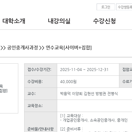
로그인
수강생등
대학소개
내강의실
수강신청
•인사말
•수강중인교육과정
• 공인중개사 교육
•대학 이념.비전
•수강완료된교육과정
- 실무교육
•찾아오시는길
•수강신청서/수료증출력
- 연수교육
•교수진
•현장실습보고서
- 매수신청대리 실무
>> 공인중개사과정 >> 연수교육[사이버+집합]
•강의자료 다운로드
• 중개보조원 교육
•결제정보
- 직무교육
• 공인중개사 업무
접수/수강기간:
2025-11-04 ~ 2025-12-31
집합교
- 부동산 경매 투자분
수강비용:
40,000원
수료기
육
집합]
교수:
박용덕 이양희 김현선 방범권 전병식
교육장소:
[1] 교육대상 :
- 개업공인중개사, 소속공인중개사, 중개인
준비물/안내사항
[2] 준비서류 :