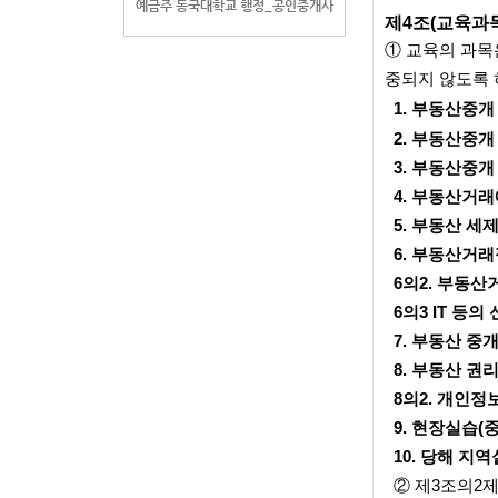
예금주 동국대학교 행정_공인중개사
제4조(교육과
① 교육의 과목
중되지 않도록 
1. 부동산중
2. 부동산중개 
3. 부동산중개
4. 부동산거래
5. 부동산 세
6. 부동산거래
6의2. 부동산
6의3 IT 등
7. 부동산 중
8. 부동산 권
8의2. 개인정
9. 현장실습(
10. 당해 지역
② 제3조의2제