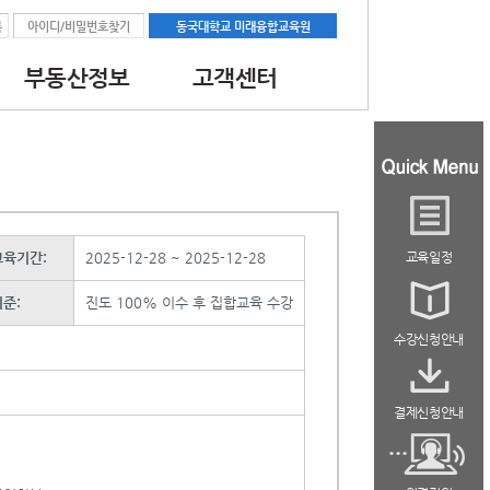
록
아이디/비밀번호찾기
동국대학교 미래융합교육원
부동산정보
고객센터
과정
공지사항
대학교소식
최신부동산뉴스
교육
자료실
과정
역량강화
육기간:
2025-12-28 ~ 2025-12-28
교육일정
석
준:
진도 100% 이수 후 집합교육 수강
수강신청안내
결제신청안내