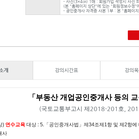
- 사진(3×4㎝) 1매 : 회원가입 작성시 사진
(본 "홈페이지 상단"에 있는 "회원정보수정"
- 공인중개사 자격증 사본 1부 : 본 "홈페이
소개
강의시간표
강의목
「
부동산 개업공인중개사 등의 
(
국토교통부고시 제
2018-201
호
, 201
상
)
연수교육
대상 : 5.
「
공인중개사법
」
제
34
조제
1
항 및 제
2
항에
개사