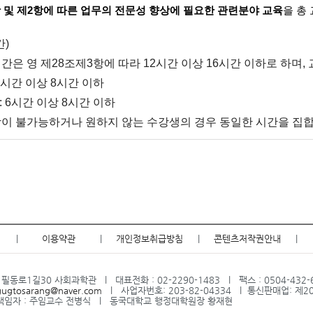
항 및 제2항에 따른 업무의 전문성 향상에 필요한 관련분야 교육
을 총
간
)
간은 영 제
28
조제
3
항에 따라
12
시간 이상
16
시간 이하로 하며
,
시간 이상
8
시간 이하
: 6
시간 이상
8
시간 이하
이 불가능하거나 원하지 않는 수강생의 경우 동일한 시간을 집합
|
이용약관
|
개인정보취급방침
|
콘텐츠저작권안내
|
필동로1길30 사회과학관 l 대표전화 : 02-2290-1483 l 팩스 : 0504-432-
gugtosarang@naver.com
l 사업자번호: 203-82-04334 l 통신판매업: 제2
임자 : 주임교수 전병식 l 동국대학교 행정대학원장 황재현