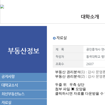
대학소개
•인사말
•대학 이념.비
•찾아오시는길
•교수진
자료실
부동산정보
제 목
공인중개사 연수
작성자
동국대학교 행
조회수
2607
부동산 권리분석
(1)
: 강사 문영
공지사항
부동산 권리분석
(2)
: 강사 문영
두줄 위 우측 상단
대학교소식
첨부 파일
▣ 모양
을
최신부동산뉴스
클릭하시면 자료를 다운받을 수
자료실