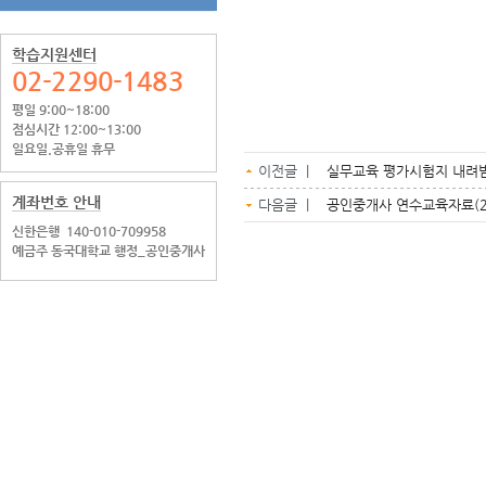
학습지원센터
02-2290-1483
평일 9:00~18:00
점심시간 12:00~13:00
일요일.공휴일 휴무
이전글 |
실무교육 평가시험지 내려
계좌번호 안내
다음글 |
공인중개사 연수교육자료(2
신한은행
140-010-709958
예금주 동국대학교 행정_공인중개사