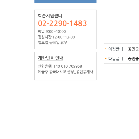
학습지원센터
02-2290-1483
평일 9:00~18:00
점심시간 12:00~13:00
일요일.공휴일 휴무
이전글 |
공인중
계좌번호 안내
다음글 |
공인중
신한은행
140-010-709958
예금주 동국대학교 행정_공인중개사