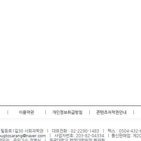
|
이용약관
|
개인정보취급방침
|
콘텐츠저작권안내
|
필동로1길30 사회과학관 l 대표전화 : 02-2290-1483 l 팩스 : 0504-432-
gugtosarang@naver.com
l 사업자번호: 203-82-04334 l 통신판매업: 제2
임자 : 주임교수 전병식 l 동국대학교 행정대학원장 황재현