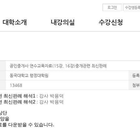
로그인
수강생등
대학소개
내강의실
수강신청
•인사말
•수강중인교육과정
• 공인중개사 교육
•대학 이념.비전
•수강완료된교육과정
- 실무교육
•찾아오시는길
•수강신청서/수료증출력
- 연수교육
•교수진
•현장실습보고서
- 매수신청대리 실무
•강의자료 다운로드
• 중개보조원 교육
•결제정보
- 직무교육
공인중개사 연수교육자료(15강, 16강)중개관련 최신판례
• 공인중개사 업무
- 부동산 경매 투자분
동국대학교 행정대학원
등록
13468
첨부
 최신판례 해석1
: 강사 박용덕
 최신판례 해석2
: 강사 박용덕
 상단
모양
을
를 다운받을 수 있습니다.