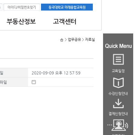
록
아이디/비밀번호찾기
동국대학교 미래융합교육원
부동산정보
고객센터
과정
공지사항
대학교소식
최신부동산뉴스
>
업무공유
>
자료실
교육
자료실
과정
역량강화
교육일정
석
일
2020-09-09 오후 12:57:59
파일
수강신청안내
결제신청안내