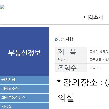
대학소개
•인사말
•대학 이념.비
•찾아오시는길
•교수진
공지사항
제 목
부동산정보
중개업 성공을 
작성자
동국대학교 행
조회수
184690
공지사항
*
: 
강의장소
대학교소식
의실
최신부동산뉴스
자료실