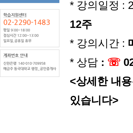
*
: 
강의일정
학습지원센터
02-2290-1483
12
주
평일 9:00~18:00
점심시간 12:00~13:00
*
:
강의시간
일요일.공휴일 휴무
계좌번호 안내
*
:
☏
02
상담
신한은행
140-010-709958
예금주 동국대학교 행정_공인중개사
<상세한 내용
있습니다>