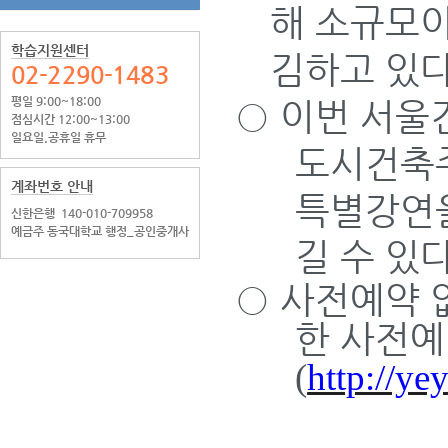
해 소규모
학습지원센터
김하고 있
02-2290-1483
평일 9:00~18:00
○
이번 서울
점심시간 12:00~13:00
일요일.공휴일 휴무
도시건축
계좌번호 안내
특별강연을
신한은행
140-010-709958
예금주 동국대학교 행정_공인중개사
길 수 있
○
사전예약 
한 사전예
(
http://ye