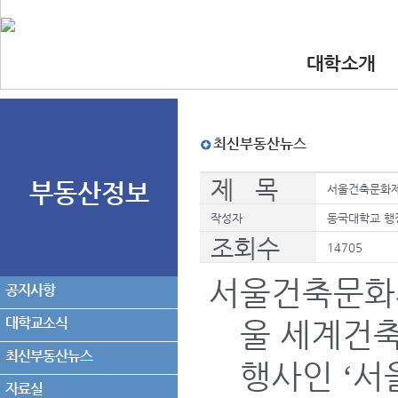
대학소개
•인사말
•대학 이념.비
•찾아오시는길
•교수진
최신부동산뉴스
제 목
부동산정보
서울건축문화제
작성자
동국대학교 행
조회수
14705
서울건축문화
공지사항
대학교소식
울 세계건
최신부동산뉴스
행사인
서
‘
자료실