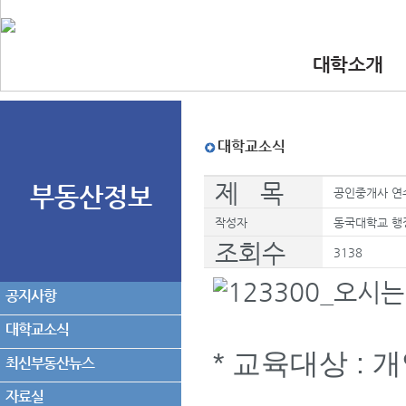
대학소개
•인사말
•대학 이념.비
•찾아오시는길
•교수진
대학교소식
제 목
부동산정보
공인중개사 연
작성자
동국대학교 행
조회수
3138
공지사항
대학교소식
* 교육대상 :
최신부동산뉴스
자료실