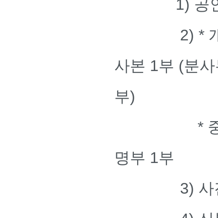
1) 
2) * 개업
사본 1부 (
부)
* 중개법인
명부 1부
3) 사진 (반