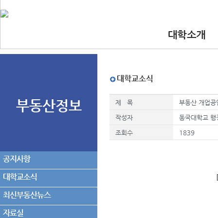
대학소개
•인사말
•대학 이념.비
•찾아오시는길
•교수진
대학교소식
부동산정보
제 목
부동산 개업공인
작성자
동국대학교 행
조회수
1839
공지사항
대학교소식
최신부동산뉴스
자료실