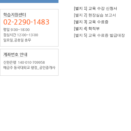
[별지 1] 교육 수강 신청서
학습지원센터
[별지 2] 현장실습 보고서
02-2290-1483
[별지 3] 교육 수료증
[별지 4] 학적부
평일 9:00~18:00
점심시간 12:00~13:00
[별지 5] 교육 수료증 발급대장
일요일.공휴일 휴무
계좌번호 안내
신한은행
140-010-709958
예금주 동국대학교 행정_공인중개사